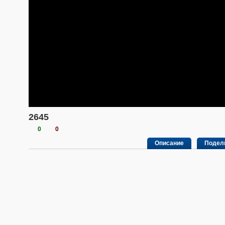
2645
0
0
Описание
Подел