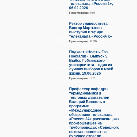
телеканала «Россия 1»,
06.02.2026
1:35
Просмотров:
469
Ректор университета
Виктор Мартынов
выступил в эфире
телеканала «Россия К»
59:29
Просмотров:
1836
Подкаст «Нефть. Газ.
Поехали!». Выпуск 5.
Выбор Губкинского
университета – один из
49:14
лучших выборов в моей
жизни, 19.06.2026
Просмотров:
362
Профессор кафедры
термодинамики и
тепловых двигателей
Валерий Бессель в
8:07
программе
«Международное
обозрение» телеканала
«Россия 24» рассказал, как
произошедшее на
трубопроводах «Северного
потока» повлияет на
будущее отрасли