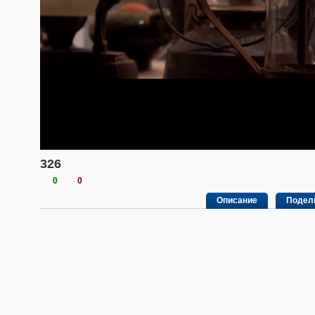
326
0
0
Описание
Подел