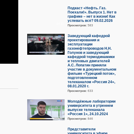
Подкаст «Нефть. Газ.
Поехали!». Выпуск 1. Нет в
графике – нет в жизни! Как
успевать всё? 09.02.2026
44:11
Просмотров:
583
Заведующий кафедрой
проектирования и
эксплуатации
газонефтепроводов Н.Н.
26:10
Голунов и заведующий
кафедрой термодинамики
и тепловых двигателей
А.С. Лопатин приняли
участие в документальном
фильме «Турецкий поток»,
подготовленном
телеканалом «Россия 24»,
08.01.2020 г.
Просмотров:
633
Молодёжные лаборатории
университета в утреннем
выпуске телеканала
«Россия 1», 24.10.2024
2:04
Просмотров:
846
Представители
университета в эфире