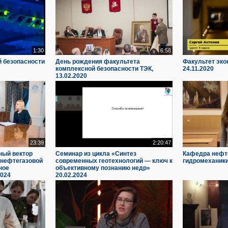
1:30
6:58
й безопасности
День рождения факультета
Факультет эко
комплексной безопасности ТЭК,
24.11.2020
13.02.2020
23:39
2:20:47
ный вектор
Семинар из цикла «Синтез
Кафедра нефте
 нефтегазовой
современных геотехнологий — ключ к
гидромеханики
ное
объективному познанию недр»
2024
20.02.2024