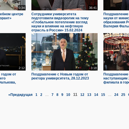
0:34
36:41
чебном центре
Сотрудники университета
Поздравление 
орант»
подготовили видеоролик на тему
науки от мини
«Глобальное потепление взгляд
образования Р
науки и влияние на нефтяную
Валерия Фальк
отрасль в России» 15.02.2024
2:12
3:18
 годом от
Поздравление с Новым годом от
Поздравление 
его
ректора университета, 28.12.2023
наступающим 
Фалькова,
филиала в гор
...
11
...
«Предидущая
1
2
7
8
9
10
12
13
14
15
24
25