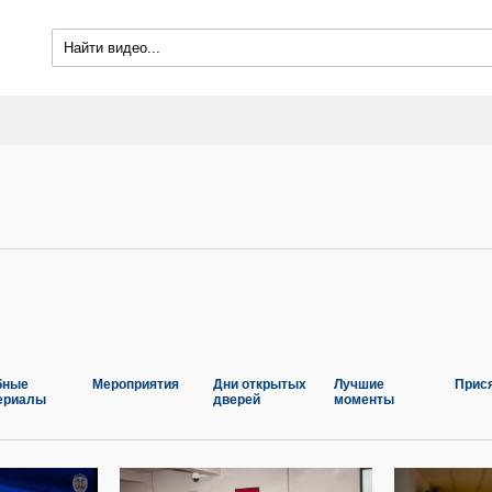
бные
Мероприятия
Дни открытых
Лучшие
Прис
ериалы
дверей
моменты