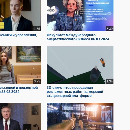
1:55
3:30
номики и управления,
Факультет международного
энергетического бизнеса 06.03.2024
3:25
1:34
газовой и подземной
3D-симулятор проведения
 28.02.2024
регламентных работ на морской
стационарной платформе