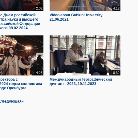
2:32
4:12
с Днем российской
Video about Gubkin University
стра науки и высшего
21.06.2021
оссийской Федерации
ова 08.02.2024
4:25
0:32
ректора с
Международный Географический
2024 годом коллектива
диктант - 2023, 19.11.2023
оде Оренбурге
Следующая»